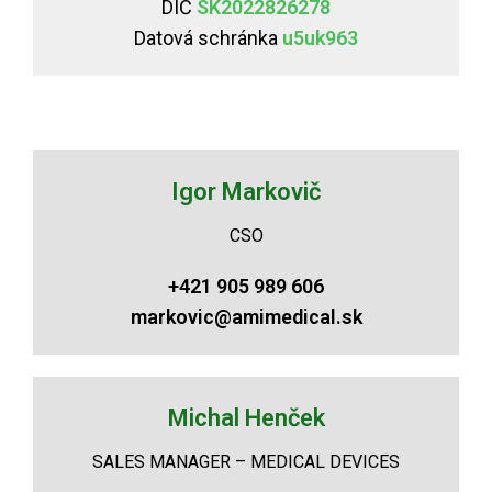
DIČ
SK2022826278
Datová schránka
u5uk963
Igor Markovič
CSO
+421 905 989 606
markovic@amimedical.sk
Michal Henček
SALES MANAGER – MEDICAL DEVICES