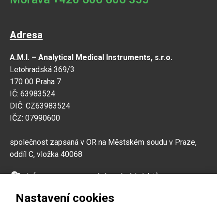
Adresa
A.M.I. – Analytical Medical Instruments, s.r.o.
Letohradská 369/3
170 00 Praha 7
IČ: 63983524
DIČ: CZ63983524
IČZ: 07990600
společnost zapsaná v OR na Městském soudu v Praze,
oddíl C, vložka 40068
Informace o zpracování osobních údajů
Zpětný odběr vysloužilých elektrozařízení a baterií
Nastavení cookies