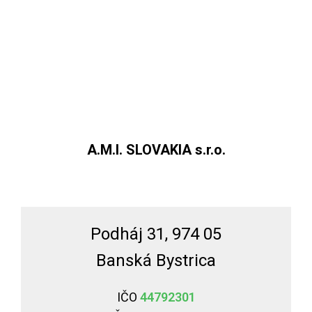
A.M.I. SLOVAKIA s.r.o.
Podháj 31, 974 05
Banská Bystrica
IČO
44792301