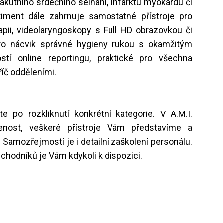
akutního srdečního selhání, infarktu myokardu či
timent dále zahrnuje samostatné přístroje pro
apii, videolaryngoskopy s Full HD obrazovkou či
pro nácvik správné hygieny rukou s okamžitým
í online reportingu, praktické pro všechna
říč odděleními.
te po rozkliknutí konkrétní kategorie. V A.M.I.
nost, veškeré přístroje Vám představíme a
Samozřejmostí je i detailní zaškolení personálu.
hodníků je Vám kdykoli k dispozici.