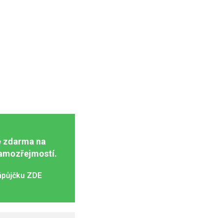
e zdarma na
samozřejmostí.
zápůjčku ZDE