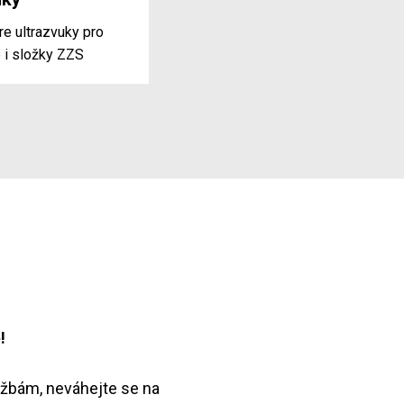
re ultrazvuky pro
 i složky ZZS
!
lužbám, neváhejte se na