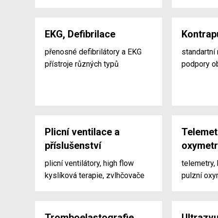
EKG, Defibrilace
Kontrap
přenosné defibrilátory a EKG
standartn
přístroje různých typů
podpory o
Plicní ventilace a
Telemetr
příslušenství
oxymetr
plicní ventilátory, high flow
telemetry, 
kyslíková terapie, zvlhčovače
pulzní oxy
Tromboelastografie
Ultrazv