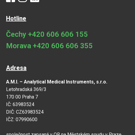
Hotline
Čechy +420 606 606 155
Morava +420 606 606 355
Adresa
A.M.I. – Analytical Medical Instruments, s.r.o.
Letohradská 369/3
170 00 Praha 7
IČ: 63983524
DIČ: CZ63983524
IČZ: 07990600
společnost zapsaná v OR na Městském soudu v Praze,