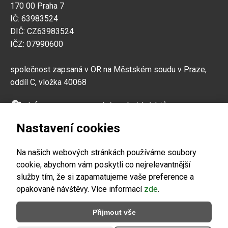
170 00 Praha 7
IČ: 63983524
DIČ: CZ63983524
IČZ: 07990600
společnost zapsaná v OR na Městském soudu v Praze,
oddíl C, vložka 40068
Informace o zpracování osobních údajů
Zpětný odběr vysloužilých elektrozařízení a baterií
Nastavení cookies
Na našich webových stránkách používáme soubory
Informace pro obchodní partnery A.M.I.
cookie, abychom vám poskytli co nejrelevantnější
Information for A.M.I. business partners
služby tím, že si zapamatujeme vaše preference a
opakované návštěvy. Více informací
zde
.
Přijmout vše