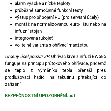
alarm vysoké a nízké teploty
průběžné samočinné funkční testy
výstup pro připojení PC (pro servisní účely)
montáž na normalizovanou euro-lištu nebo na
infuzní stojan
integrovaná rukojeť
volitelně varianta s ohřívací manžetou
Určený účel použití ZP:
Ohřívač krve a infuzí BW685
funguje na principu průtokového ohřívače, přičemž
se teplo z výměníku tepla přenáší přes
prodlužovací hadici na tekutinu přitékající do
zařízení.
BEZPEČNOSTNÍ UPOZORNĚNÍ.pdf