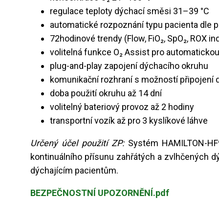
regulace teploty dýchací směsi 31–39 °C
automatické rozpoznání typu pacienta dle 
72hodinové trendy (Flow, FiO₂, SpO₂, ROX in
volitelná funkce O₂ Assist pro automatickou
plug-and-play zapojení dýchacího okruhu
komunikační rozhraní s možností připojení
doba použití okruhu až 14 dní
volitelný bateriový provoz až 2 hodiny
transportní vozík až pro 3 kyslíkové láhve
Určený účel použití ZP:
Systém HAMILTON-HF90
kontinuálního přísunu zahřátých a zvlhčených 
dýchajícím pacientům.
BEZPEČNOSTNÍ UPOZORNĚNÍ.pdf