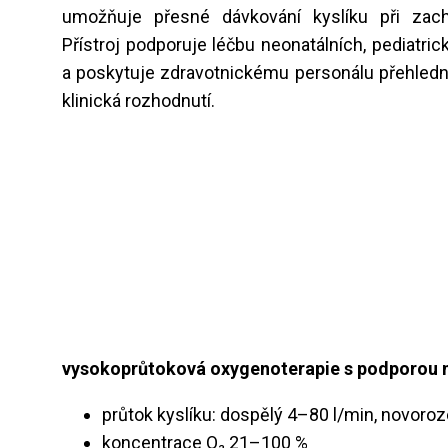
umožňuje přesné dávkování kyslíku při zacho
Přístroj podporuje léčbu neonatálních, pediatri
a poskytuje zdravotnickému personálu přehledná 
klinická rozhodnutí.
vysokoprůtoková oxygenoterapie s podporou m
průtok kyslíku: dospělý 4–80 l/min, novoro
koncentrace O₂ 21–100 %