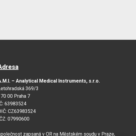
Adresa
.M.I. – Analytical Medical Instruments, s.r.o.
Letohradská 369/3
170 00 Praha 7
IČ: 63983524
DIČ: CZ63983524
IČZ: 07990600
společnost zapsaná v OR na Městském soudu v Praze,