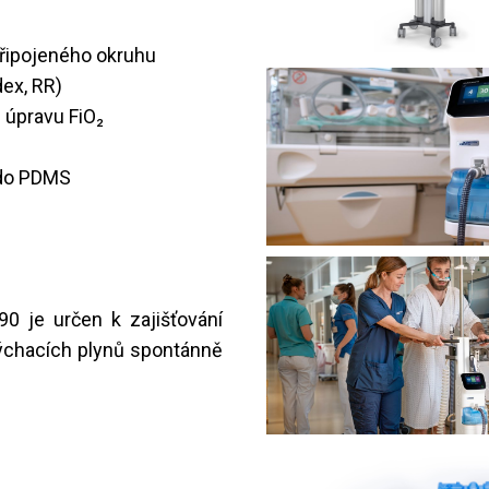
připojeného okruhu
dex, RR)
 úpravu FiO₂
 do PDMS
 je určen k zajišťování
dýchacích plynů spontánně