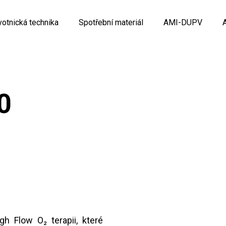
votnická technika
Spotřební materiál
AMI-DUPV
0
h Flow O₂ terapii, které