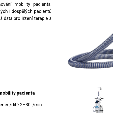
vání mobility pacienta.
ckých i dospělých pacientů
data pro řízení terapie a
obility pacienta
zenec/dítě 2–30 l/min