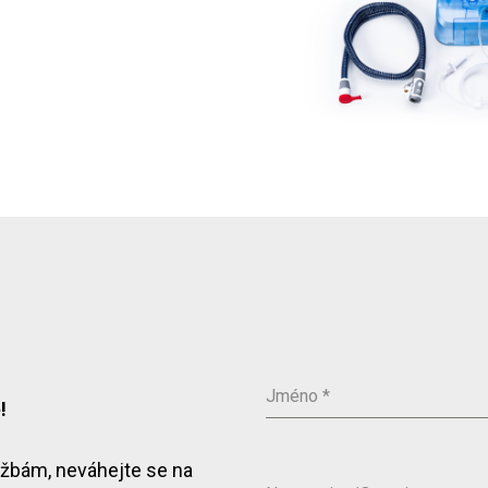
Jméno
*
!
lužbám, neváhejte se na