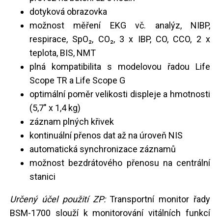
dotyková obrazovka
možnost měření EKG vč. analýz, NIBP,
respirace, SpO₂, CO₂, 3 x IBP, CO, CCO, 2 x
teplota, BIS, NMT
plná kompatibilita s modelovou řadou Life
Scope TR a Life Scope G
optimální poměr velikosti displeje a hmotnosti
(5,7" x 1,4 kg)
záznam plných křivek
kontinuální přenos dat až na úroveň NIS
automatická synchronizace záznamů
možnost bezdrátového přenosu na centrální
stanici
Určený účel použití ZP:
Transportní monitor řady
BSM-1700 slouží k monitorování vitálních funkcí